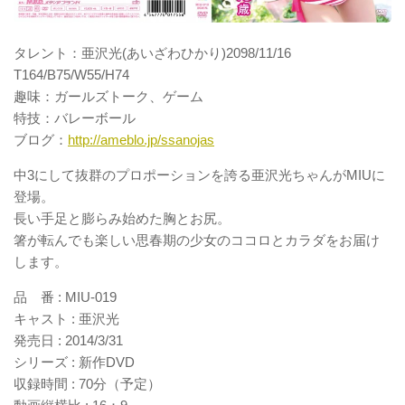
タレント：亜沢光(あいざわひかり)2098/11/16
T164/B75/W55/H74
趣味：ガールズトーク、ゲーム
特技：バレーボール
ブログ：
http://ameblo.jp/ssanojas
中3にして抜群のプロポーションを誇る亜沢光ちゃんがMIUに
登場。
長い手足と膨らみ始めた胸とお尻。
箸が転んでも楽しい思春期の少女のココロとカラダをお届け
します。
品 番 : MIU-019
キャスト : 亜沢光
発売日 : 2014/3/31
シリーズ : 新作DVD
収録時間 : 70分（予定）