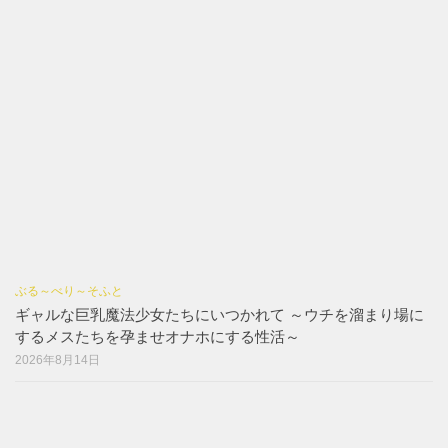
ぶる～べり～そふと
ギャルな巨乳魔法少女たちにいつかれて ～ウチを溜まり場に
するメスたちを孕ませオナホにする性活～
2026年8月14日