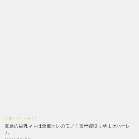
ぶる～べり～そふと
友達の巨乳ママは全部オレのモノ！友母寝取り孕ませハーレ
ム