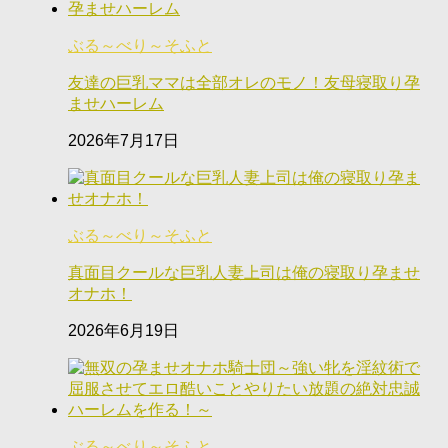
ぶる～べり～そふと
友達の巨乳ママは全部オレのモノ！友母寝取り孕
ませハーレム
2026年7月17日
ぶる～べり～そふと
真面目クールな巨乳人妻上司は俺の寝取り孕ませ
オナホ！
2026年6月19日
ぶる～べり～そふと