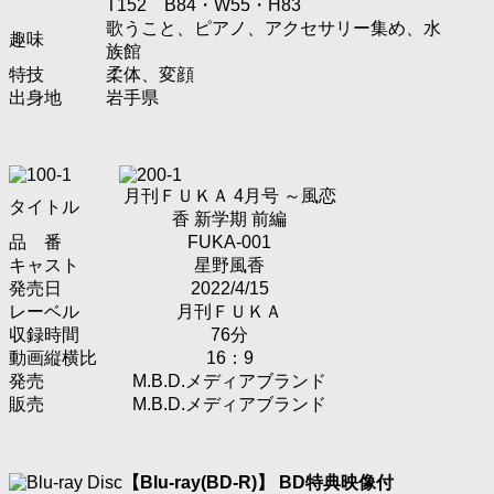
T152 B84・W55・H83
歌うこと、ピアノ、アクセサリー集め、水
趣味
族館
特技
柔体、変顔
出身地
岩手県
月刊ＦＵＫＡ 4月号 ～風恋
タイトル
香 新学期 前編
品 番
FUKA-001
キャスト
星野風香
発売日
2022/4/15
レーベル
月刊ＦＵＫＡ
収録時間
76分
動画縦横比
16：9
発売
M.B.D.メディアブランド
販売
M.B.D.メディアブランド
【Blu-ray(BD-R)】 BD特典映像付