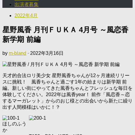
出演者募集
2022年4月
星野風香 月刊ＦＵＫＡ 4月号 ～風恋香
新学期 前編
by
m-bland
·
2022年3月16日
天才的合法ロリ美少女 星野風香ちゃんが12ヶ月連続リリー
スに挑戦！ 風香ちゃんと過ごす1年の始まりは新学期 前
編。新しい街にやってきた風香ちゃんとフレッシュな毎日を
体験してください。2022年は風香year！ 前作「風恋香～恋
するマーガレット」からのおじ様との出会いから新たに繰り
出す人間模様はいかに！？
ほしのふう
か