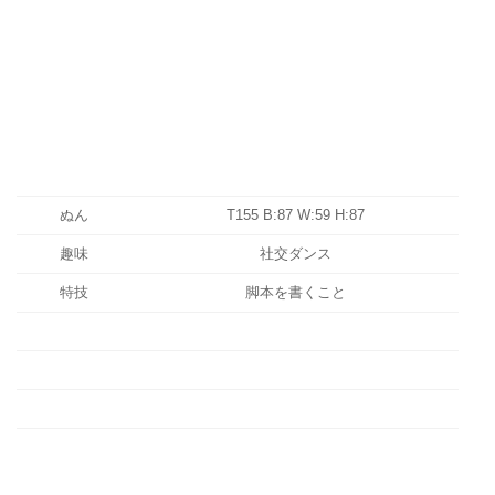
ぬん
T155 B:87 W:59 H:87
趣味
社交ダンス
特技
脚本を書くこと